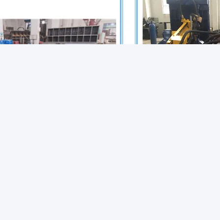
فيديو
Y81F-200 آلة تعبئة الخردة المعدنية 4T / H إخراج كبير
احصل على أفضل سعر