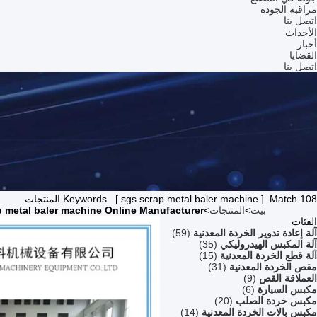
مراقبة الجودة
اتصل بنا
الأحداث
أخبار
القضايا
اتصل بنا
Keywords [ sgs scrap metal baler machine ] Match 108 المنتجات
بيت
>
المنتجات
>
p metal baler machine Online Manufacturer
الفئات
آلة إعادة تدوير الخردة المعدنية
(59)
آلة المكبس الهيدروليكي
(35)
آلة قطع الخردة المعدنية
(15)
مقص الخردة المعدنية
(31)
العملاقة القص
(9)
مكبس السيارة
(6)
مكبس خردة الصلب
(20)
مكبس بالات الخردة المعدنية
(14)