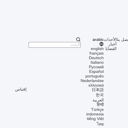
صل بنا
الأحداث
arabic
أخبار
القضايا
english
français
Deutsch
Italiano
Русский
Español
português
Nederlandse
ελληνικά
إقتباس
日本語
한국
العربية
हिन्दी
Türkçe
indonesia
tiếng Việt
ไทย