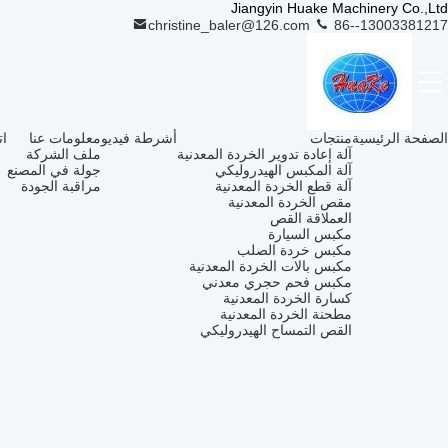
Jiangyin Huake Machinery Co.,Ltd
christine_baler@126.com
86--13003381217
الصفحة الرئيسية
منتجات
أشرطة فيديو
معلومات عنا
ات
آلة إعادة تدوير الخردة المعدنية
ملف الشركة
آلة المكبس الهيدروليكي
جولة في المصنع
آلة قطع الخردة المعدنية
مراقبة الجودة
مقص الخردة المعدنية
العملاقة القص
مكبس السيارة
مكبس خردة الصلب
مكبس بالات الخردة المعدنية
مكبس فحم حجري معدني
كسارة الخردة المعدنية
مطحنة الخردة المعدنية
القص التمساح الهيدروليكي