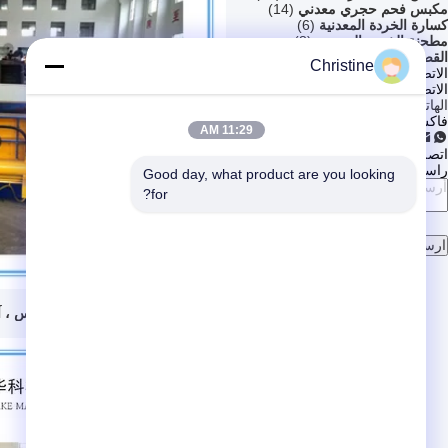
مكبس فحم حجري معدني
(14)
كسارة الخردة المعدنية
(6)
مطحنة الخردة المعدنية
(8)
القص التمساح الهيدروليكي
(19)
Christine
الاتصالات
الاتصالات:
Ms. christine Lu
الهاتف:
86--13003381217
فاكس:
86-510-86963087
11:29 AM
اتصل بنا الآن
راسلنا بالبريد الإلكتروني
Good day, what product are you looking 
for?
ارسل
فيديو
160 طن الخردة المعدنية آلة المكبس ، آلات إعادة تدوير الخردة المعدنية
احصل على أفضل سعر