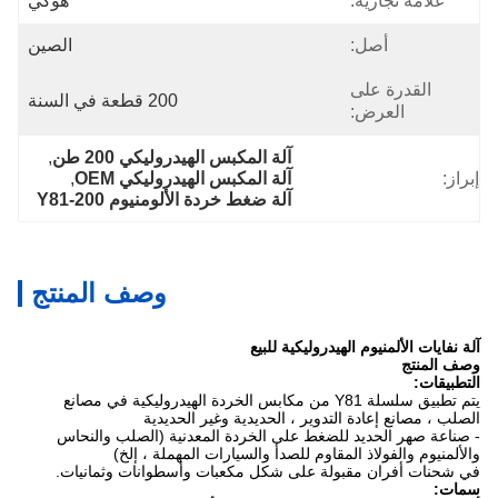
علامة تجارية:
هوكي
أصل:
الصين
القدرة على
200 قطعة في السنة
العرض:
آلة المكبس الهيدروليكي 200 طن
, 
إبراز:
آلة المكبس الهيدروليكي OEM
, 
آلة ضغط خردة الألومنيوم Y81-200
وصف المنتج
آلة نفايات الألمنيوم الهيدروليكية للبيع
وصف المنتج
التطبيقات:
يتم تطبيق سلسلة Y81 من مكابس الخردة الهيدروليكية في مصانع
الصلب ، مصانع إعادة التدوير ، الحديدية وغير الحديدية
- صناعة صهر الحديد للضغط على الخردة المعدنية (الصلب والنحاس
والألمنيوم والفولاذ المقاوم للصدأ والسيارات المهملة ، إلخ)
في شحنات أفران مقبولة على شكل مكعبات وأسطوانات وثمانيات.
سمات: