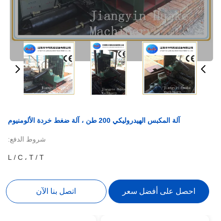
آلة المكبس الهيدروليكي 200 طن ، آلة ضغط خردة الألومنيوم
شروط الدفع:
L / C ، T / T
احصل على أفضل سعر
اتصل بنا الآن