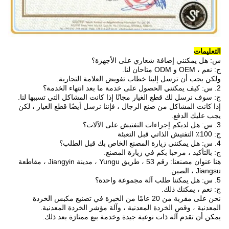
التعليمات
س: هل يمكنني إضافة شعاري على الأجهزة؟
ج: نعم ، OEM و ODM متاحان لنا.
ولكن يجب أن ترسل إلينا خطاب تفويض العلامة التجارية.
2. س: كيف يمكنني الحصول على خدمة ما بعد انتهاء الخدمة؟
ج: سوف نرسل لك قطع الغيار مجانًا إذا كانت المشاكل التي تسببها لنا.
إذا كانت المشاكل من صنع الرجال ، فإننا نرسل أيضًا قطع الغيار ، لكن
يجب عليك الدفع.
3. س: هل لديكم إجراءات التفتيش على الآلات؟
ج: 100٪ التفتيش الذاتي قبل التعبئة
4. س: هل يمكنني زيارة المصنع الخاص بك قبل الطلب؟
ج: بالتأكيد ، مرحبا بكم في زيارة المصنع.
هنا عنوان مصنعنا: رقم 53 ، طريق Yungu ، مدينة Jiangyin ، مقاطعة
Jiangsu ، الصين.
5. س: هل يمكننا طلب آلة مجموعة واحدة؟
ج: نعم ، يمكنك ذلك.
نحن على مقربة من 20 عامًا من الخبرة في تصنيع مكبس الخردة
المعدنية ، وقص الخردة المعدنية ، وآلة مؤشر الخردة المعدنية.
يمكن أن تقدم آلة ذات نوعية جيدة وخدمة بيع ممتازة بعد ذلك.