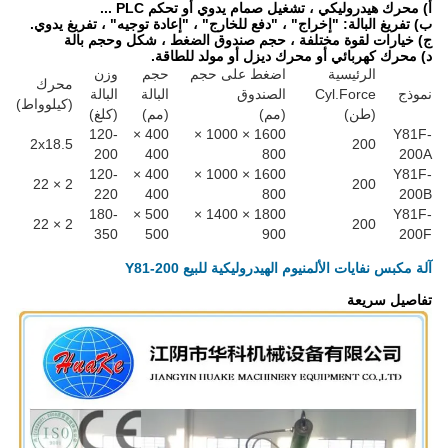
أ) محرك هيدروليكي ، تشغيل صمام يدوي أو تحكم PLC ...
ب) تفريغ البالة: "إخراج" ، "دفع للخارج" ، "إعادة توجيه" ، تفريغ يدوي.
ج) خيارات لقوة مختلفة ، حجم صندوق الضغط ، شكل وحجم بالة
د) محرك كهربائي أو محرك ديزل أو مولد للطاقة.
الرئيسية
اضغط على حجم
حجم
وزن
محرك
نموذج
Cyl.Force
الصندوق
البالة
البالة
(كيلوواط)
(طن)
(مم)
(مم)
(كلغ)
120-
400 ×
1600 × 1000 ×
Y81F-
2x18.5
200
200
400
800
200A
120-
400 ×
1600 × 1000 ×
Y81F-
2 × 22
200
220
400
800
200B
180-
500 ×
1800 × 1400 ×
Y81F-
2 × 22
200
350
500
900
200F
آلة مكبس نفايات الألمنيوم الهيدروليكية للبيع Y81-200
تفاصيل سريعة