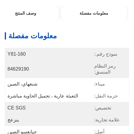
معلومات مفصلة
وصف المنتج
معلومات مفصلة
نموذج رقم.:
Y81-160
رمز النظام
84629190
المنسق:
ميناء:
شنغهاي، الصين
حزمة النقل:
التعبئة عارية ، تحميل الحاوية مباشرة
تخصيص:
CE SGS
علامة تجارية:
ينزعج
أصل:
جيانغسو الصين