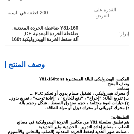
القدرة على
200 قطعة في السنة
العرض:
Y81-160 ضاغطة الخردة المعدنية
, 
إبراز:
ضاغطة الخردة المعدنية CE
, 
آلة ضغط الخردة الهيدروليكية 160t
وصف المنتج
المكبس الهيدروليكي للبالة المستديرة Y81-160tons
وصف المنتج
سمات:
أ) محرك هيدروليكي ، تشغيل صمام يدوي أو تحكم PLC ...
ب) تفريغ البالة: "إخراج" ، "دفع للخارج" ، "إعادة توجيه" ، تفريغ يدوي.
ج) خيارات لقوة مختلفة ، حجم صندوق الضغط ، شكل وحجم بالة
د) محرك كهربائي أو محرك ديزل أو مولد للطاقة.
التطبيقات:
يتم تطبيق سلسلة Y81 من مكابس الخردة الهيدروليكية في مصانع
الصلب ، مصانع إعادة التدوير ، الحديدية وغير الحديدية
- صناعة صهر الحديد لضغط الخردة المعدنية (الصلب والنحاس والألمنيوم