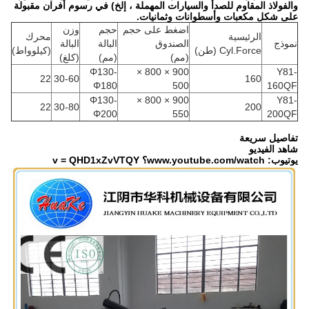
والفولاذ المقاوم للصدأ والسيارات المهملة ، إلخ) في رسوم أفران مقبولة
على شكل مكعبات وأسطوانات وثمانيات.
اضغط على حجم
حجم
وزن
الرئيسية
محرك
نموذج
الصندوق
البالة
البالة
Cyl.Force (طن)
(كيلوواط)
(مم)
(مم)
(كلغ)
Φ130-
900 × 800 ×
Y81-
22
30-60
160
Φ180
500
160QF
Φ130-
900 × 800 ×
Y81-
22
30-80
200
Φ200
550
200QF
تفاصيل سريعة
شاهد الفيديو
يوتيوب: www.youtube.com/watch؟ v = QHD1xZvVTQY