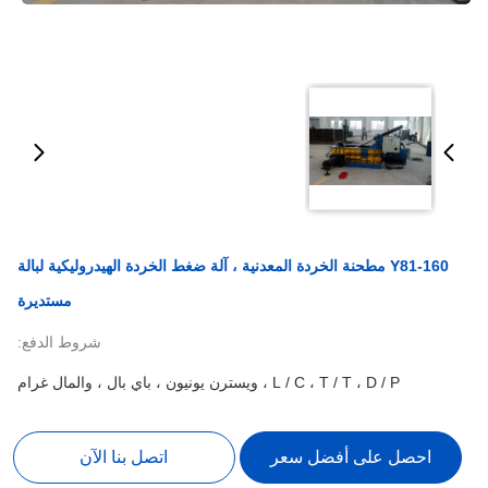
Y81-160 مطحنة الخردة المعدنية ، آلة ضغط الخردة الهيدروليكية لبالة
مستديرة
شروط الدفع:
L / C ، T / T ، D / P ، ويسترن يونيون ، باي بال ، والمال غرام
احصل على أفضل سعر
اتصل بنا الآن