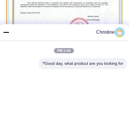
Christine
1:44 PM
Good day, what product are you looking for?
العلامات:
آلة ضغط فحم حجري معدنية Y83-250
آلة ضغط فولاذية 800 كجم / ساعة
آلة ضغط فحم حجري معدنية CE
المنتجات ذات الصلة