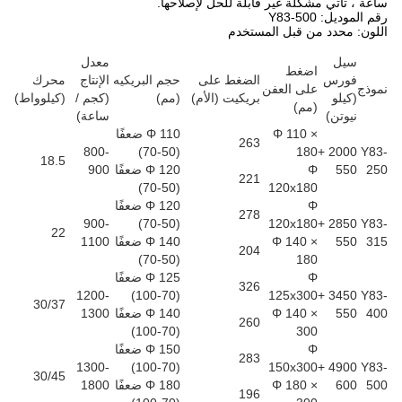
ساعة ، تأتي مشكلة غير قابلة للحل لإصلاحها.
رقم الموديل: Y83-500
اللون: محدد من قبل المستخدم
سيل
معدل
اضغط
فورس
الضغط على
حجم البريكيه
الإنتاج
محرك
نموذج
على العفن
(كيلو
بريكيت (الأم)
(مم)
(كجم /
(كيلوواط)
(مم)
نيوتن)
ساعة)
Φ 110 ×
Φ 110 ضعفًا
263
800-
(50-70)
180
2000 +
Y83-
18.5
250
550
Φ
Φ 120 ضعفًا
900
221
(50-70)
120x180
Φ
Φ 120 ضعفًا
278
900-
(50-70)
120x180
2850 +
Y83-
22
315
550
Φ 140 ×
Φ 140 ضعفًا
1100
204
(50-70)
180
Φ
Φ 125 ضعفًا
326
1200-
(70-100)
125x300
3450 +
Y83-
30/37
400
550
Φ 140 ×
Φ 140 ضعفًا
1300
260
(70-100)
300
Φ
Φ 150 ضعفًا
283
1300-
(70-100)
150x300
4900 +
Y83-
30/45
500
600
Φ 180 ×
Φ 180 ضعفًا
1800
196