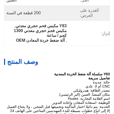
أصل:
الصين
القدرة على
200 قطعة في السنة
العرض:
Y83 مكبس فحم حجري معدني
, 
مكبس فحم حجري معدني 1300 
إبراز:
كجم / ساعة
, 
آلة ضغط خردة المعادن OEM
وصف المنتج
Y83 سلسلة آلة ضغط الخردة المعدنية
تفاصيل سريعة
حالة: جديدة
CNC أم لا: عادي
مصدر الطاقة: هيدروليكي
مكان المنشأ: الصين (البر الرئيسي)
اسم العلامة التجارية: Huake
الوظيفة: استعادة المعادن وإعادة التدوير.
الخدمة: يتم دائمًا اختبار الماكينة وتجميعها قبل الشحن ، ولا يحتاج العميل
إلا إلى اتباع خطوات بسيطة للبدء.المهندسين المتاحين على الهاتف 24