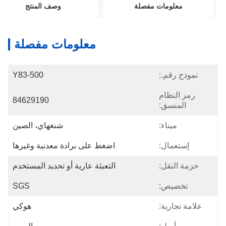
معلومات مفصلة
وصف المنتج
معلومات مفصلة
نموذج رقم.:
Y83-500
رمز النظام
84629190
المنسق:
ميناء:
شنغهاي، الصين
إستعمال:
اضغط على برادة معدنية وغيرها
حزمة النقل:
التعبئة عارية أو تحديد المستخدم
تخصيص:
SGS
علامة تجارية:
هوكي