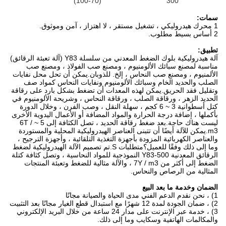
(70-100)
300
سمات:
1 محرك هيدروليكي ، تشغيل مستقر ، لا اهتزاز ، آمن وموثوق.
2 أساس بسيط مطلوب.
تطبيق:
آلة هيدروليكية بلوك الضغط المعدني من سلسلة Y83 (آلة تعبئة الرقائق)
مناسبة لمصنع سبائك الألومنيوم ، ومصنع صب الفولاذ ، ومصنع صب
الألمنيوم ، ومصنع صب النحاس ، إلخ. للذوبان.يمكن أن تحل محل نفايات
الصلب والحديد الخام وسبائك الألومنيوم ونفايات النحاس كمواد صف
وتقليل فقد الحريق.يمكن لهذه المعدات أن تضغط بشكل بارد على رقاقة
الحديد الزهر ، ورقاقة الصلب ، ورقاقة النحاس ، وشريحة الألومنيوم في
كتل أسطوانية 3 ~ 6 كجم ، سهلة النقل ، وصب الفرن ، وخلال الدورة
بأكملها ، إضافة درجة الحرارة والمواد المضافة أو الأعمال اليدوية الأخرى
ليست هناك حاجة.بعد ضغط رقاقة الحديد ، تصل الكثافة إلى 5 ~ 6T /
m3.يمكن للآلة أيضًا أن تتبنى العناصر الهيدروليكية المحلية والمستوردة
والعناصر الكهربائية المزودة بأجهزة التغذية التلقائية ، وأجهزة الترجيح ،
وما إلى ذلك وفقًا للعميل؟متطلبات S.تم تصميم الآلة الهيدروليكية لضغط
الرقائق المعدنية Y83-500 النموذجية للمواد النحاسية ، وتصل كثافة كتلة
الضغط إلى أكثر من 7Y / m3 ، والآلة مثالية للضغط وتعبئة المنتجات
المثالية من الرصاص والنحاس.
الضمان وخدمة ما بعد البيع
1) ، نحن نقدم الدعم الفني مدى الحياة والصيانة مجانًا
2) ، ضمان الجودة لمدة 12 شهرًا مع استبدال قطع الغيار مجانًا بعد التثبيت
3) ، خدمة عبر الإنترنت على مدار 24 ساعة من خلال البريد الإلكتروني
والمكالمات الهاتفية وسكايب وما إلى ذلك.