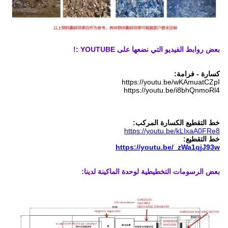
بعض روابط الفيديو التي نضعها على YOUTUBE :!
كسارة - فرامة:
https://youtu.be/wKAmuatCZpI
https://youtu.be/i8bhQnmoRl4
خط التقطيع الكسارة المركب:
https://youtu.be/kLIxaA0FRe8
خط التقطيع:
https://youtu.be/_zWa1qjJ93w
بعض الرسومات التخطيطية لوحدة الماكينة لدينا: