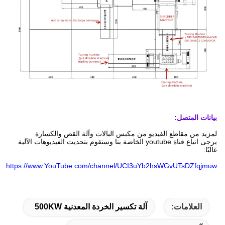
بيانات المتصل:
لمزيد من مقاطع الفيديو من مكبس البالات وآلة القص والكسارة
يرجى اتباع قناة youtube الخاصة بنا وسنقوم بتحديث الفيديوهات الآلية
غالبًا:
https://www.YouTube.com/channel/UCI3uYb2hsWGvUTsDZfqjmuw
العلامات:
آلة تكسير الخردة المعدنية 500KW