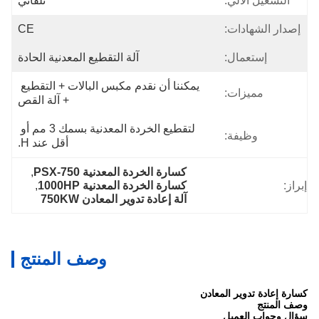
التشغيل الآلي:
تلقائي
إصدار الشهادات:
CE
إستعمال:
آلة التقطيع المعدنية الحادة
يمكننا أن نقدم مكبس البالات + التقطيع 
مميزات:
+ آلة القص
لتقطيع الخردة المعدنية بسمك 3 مم أو 
وظيفة:
أقل عند H.
كسارة الخردة المعدنية PSX-750
, 
إبراز:
كسارة الخردة المعدنية 1000HP
, 
آلة إعادة تدوير المعادن 750KW
وصف المنتج
كسارة إعادة تدوير المعادن
وصف المنتج
سؤال وجواب العميل