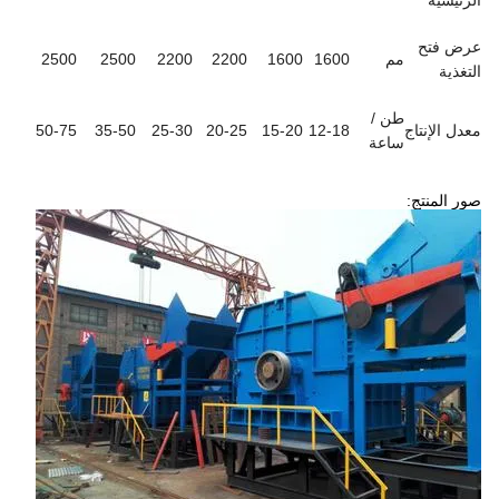
الرئيسية
عرض فتح
مم
1600
1600
2200
2200
2500
2500
التغذية
طن /
معدل الإنتاج
12-18
15-20
20-25
25-30
35-50
50-75
ساعة
صور المنتج: