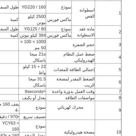
نموذج
YG220 / 160
طول السفر
اسطوانة
1
القص
2500 كيلو
ماكس فورس
كمية
نيوتن
مادة عقد
نموذج
YG125 / 80
طول السفر
2
الاسطوانة
ماكس فورس
384 كيلو نيوتن
كمية
1000 × 100 ×
3
حجم الشفرة
50 مم
ضغط عمل النظام
≤21 ميجا
4
الهيدروليكي
باسكال
22 + 15 كيلو
5
إجمالي الطاقة للمعدات
واط
الضغط المقدر لمضخة
31.5 ميجا
6
الزيت
باسكال
7
وقت العمل بدورة واحدة
≈8seconds
8
مواصفات الطاقة
يعدل أو يكيف
يفف 160
محرك كهربائي
نموذج
-4
9
تصنيف سريع
970r / دقيقة
YCY63 +
نموذج
160
10
مضخة هيدروليكية
معدل التدفق
r /