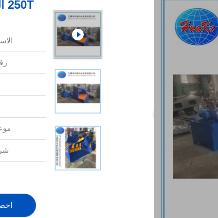
250T آلة قطع الخردة المعدنية ، آلة قطع الحديد
الاس
رقم
موعد
شرو
احص