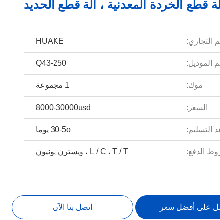
م التجاري:
HUAKE
 الموديل:
Q43-250
موك:
1 مجموعة
السعر:
8000-30000usd
 التسليم:
30-5o يوما
ط الدفع:
L / C ، T / T ، ويسترن يونيون
ل على أفضل سعر
اتصل بنا الآن