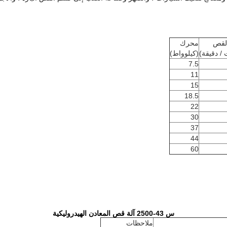
القص
محرك
/ دقيقة)
(كيلوواط)
7.5
11
15
18.5
22
30
37
44
60
س 43-2
00 آلة قص المعادن الهيدروليكية
5
ملاحظات