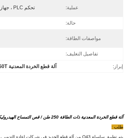
عملية:
تحكم PLC ، جهاز تحكم عن بعد ، تحكم بالقدم
حالة:
مواصفات الطاقة:
تفاصيل التغليف:
إبراز:
آلة قطع الخردة المعدنية 250T
آلة قطع الخردة المعدنية ذات الطاقة 250 طن / قص التمساح الهيدروليكي
طلب :
يتم تطبيق سلسلة Q43 من آلة قطع الحديد في شركات إعادة التدوير ، ومصانع تفكيك السيارات ، والصهر وصناعة الصب إلى قسم القص البارد ، والأجزاء الهيكلية المعدنية في رسوم أفران مقبولة.