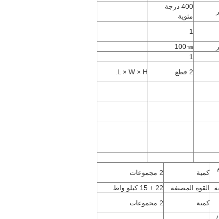
400 درجة
مئوية
1
100㎜
1
2 قطع
L × W × H.
 م
كمية
2 مجموعات
القوة المصنفة
22 + 15 كيلو واط
كمية
2 مجموعات
160 + 63