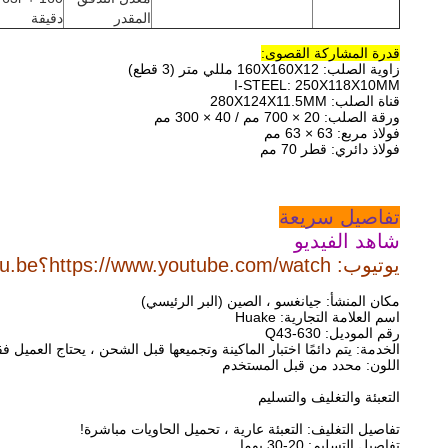
المقدر
دقيقة
قدرة المشاركة القصوى:
زاوية الصلب: 160X160X12 مللي متر (3 قطع)
I-STEEL: 250X118X10MM
قناة الصلب: 280X124X11.5MM
ورقة الصلب: 20 × 700 مم / 40 × 300 مم
فولاذ مربع: 63 × 63 مم
فولاذ دائري: قطر 70 مم
تفاصيل سريعة
شاهد الفيديو
يوتيوب: https://www.youtube.com/watch؟v=5kGiF25fJbQ&feature=youtu.be
مكان المنشأ: جيانغسو ، الصين (البر الرئيسي)
اسم العلامة التجارية: Huake
رقم الموديل: Q43-630
الخدمة: يتم دائمًا اختبار الماكينة وتجميعها قبل الشحن ، يحتاج العميل فقط إلى اتباع خطوات 
اللون: محدد من قبل المستخدم
التعبئة والتغليف والتسليم
تفاصيل التغليف: التعبئة عارية ، تحميل الحاويات مباشرة!
تفاصيل التسليم: 20-30 يوما