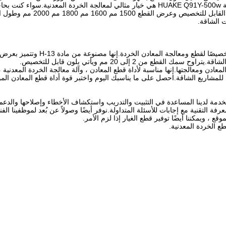
مع بنيتها القوية وأداء القطع عالي السرعة ، فإن آلة قص الخردة المعدنية HUAKE Q91Y-500w هي خ
فإن هذه القطعة الموثوقة والف
ن 2 إلى 20 مم ويأتي بلون قابل للتخصيص.
HUAKE Q91Y هي أداة أساسية لقطع المعادن ومعالجتها.إنها مناسبة لأداة قطع المعادن ، وآلة معالجة ا
 للمشاريع الشاقة.احصل على ما يناسبك اليوم واختبر قوة أداة قطع المعادن المو
خدمة لدينا المساعدة في التثبيت والتدريب واستكشاف الأخطاء وإصلاحها والدعم
لمعرفة التقنية مع إجابات للأسئلة المتداولة.نوفر أيضًا وصولاً عن بُعد لموظفي
قع ، ويمكننا أيضًا توفير قطع الغيار إذا لزم الأمر.
ع الخردة المعدنية.