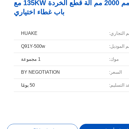
1800 مم 2000 مم آلة قطع الخردة 135KW مع
باب غطاء اختياري
م التجاري:
HUAKE
 الموديل:
Q91Y-500w
موك:
1 مجموعة
السعر:
BY NEGOTIATION
 التسليم:
50 يومًا