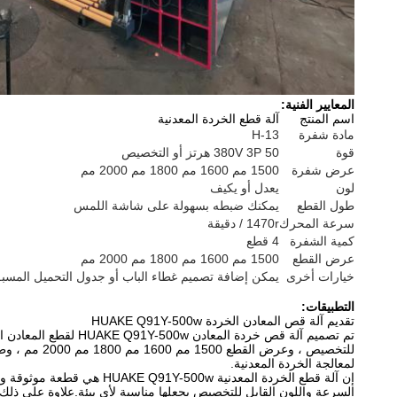
المعايير الفنية:
اسم المنتج
آلة قطع الخردة المعدنية
مادة شفرة
H-13
قوة
380V 3P 50 هرتز أو التخصيص
عرض شفرة
1500 مم 1600 مم 1800 مم 2000 مم
لون
يعدل أو يكيف
طول القطع
يمكنك ضبطه بسهولة على شاشة اللمس
سرعة المحرك
1470r / دقيقة
كمية الشفرة
4 قطع
عرض القطع
1500 مم 1600 مم 1800 مم 2000 مم
خيارات أخرى
يمكن إضافة تصميم غطاء الباب أو جدول التحميل المسب
التطبيقات:
تقديم آلة قص المعادن الخردة HUAKE Q91Y-500w
تم تصميم آلة قص خرد
لمعالجة الخردة المعدنية.
إن آلة قطع الخردة المعدني
السرعة واللون القابل للتخصيص يجعلها مناسبة لأي بيئة.علاوة على ذلك ، يمكن تعديل طول ا