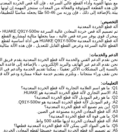
بيئة.بالإضافة إلى ذلك ، فإن وزنه من 46-50 طنًا يجعله مناسبًا للتطبيقات الشاقة.
التخصيص:
آلة قطع الخردة المعدنية
بمحرك قوي يوفر سرعة قص عالية ، مما يجعلها مثالية لمشاريع القطع الشاقة.يتراوح سمك القطع م
آلة قطع الخردة المعدنية -500w
القطع عالية السرعة وعرض القطع القابل للتعديل ، فإن هذه الآلة مثالية
الدعم والخدمات:
نحن نقدم الدعم الفني والخدمة لآلة قطع الخردة المعدنية.يقدم فريق ال
نحن نقدم الدعم عبر الهاتف والبريد الإلكتروني ، بالإضافة إلى قاعدة ا
بالنسبة إلى المشكلات الأكثر تعقيدًا ، يمكننا تقديم الخدمة والدعم في المو
نحن نقف وراء منتجاتنا ، ونلتزم بتقديم خدمة عملاء ممتازة ودعم لآلة قط
التعليمات:
Q1: ما هو اسم العلامة التجارية لآلة قطع الخردة المعدنية؟
A1: الاسم التجاري لآلة قطع الخردة المعدنية هو HUAKE.
Q2: ما هو رقم الموديل لآلة قطع الخردة المعدنية؟
A2: رقم الموديل لآلة قطع الخردة المعدنية هو Q91Y-500w.
Q3: أين يتم تصنيع آلة قطع الخردة المعدنية؟
A3: آلة قطع المعادن الخردة مصنوعة في الصين.
Q4: ما هي قوة آلة قطع الخردة المعدنية؟
A4: آلة قطع المعادن الخردة لديها طاقة 500 واط.
Q5: ما هي المواد التي يمكن لآلة قطع الخردة المعدنية قطعها؟
A5: تم تصميم آلة قطع الخردة المعدنية خصيصًا لقطع المعادن الخردة.