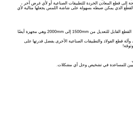
يار مثالي لمعالجة الخردة المعدنية.سواء كنت بحاجة إلى قطع المعادن الخردة للتطبيقات الصناعية أو لأي غرض آخر ،
عالة من المعدات ستنجز المهمة.إن لونها القابل للتخصيص وعرض القطع 1500 مم 1600 مم 1800 مم 2000 مم وطول القطع الذي يمكن ضبطه بسهولة على شاشة اللمس يجعلها مثالية لأي
تم تصميم آلة قص خردة المعادن عالية السرعة HUAKE Q91Y-500w خصيصًا لقطع ومعالجة المعادن الخردة.إنها مصنوعة من مادة H-13 وتتميز بعرض القطع القابل للتعديل من 1500mm إلى 2000mm.وهي مجهزة أيضًا
لخردة المعدنية ، وآلة قطع الفولاذ والتطبيقات الصناعية الأخرى.بفضل قدرتها على
ثوقة!
.
نا الفنيين للمساعدة في تشخيص وحل أي مشكلات.