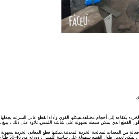
ق
ة المعادن HUAKE Q91Y-500w لقطع المعادن الخردة بكفاءة إلى أحجام مختلفة.هيكلها القوي وأداء القطع ع
ة HUAKE Q91Y-500w هي قطعة موثوقة وفعالة من المعدات لمعالجة الخردة المعدنية.يمكنها قطع المعادن
لقطع بسهولة على شاشة اللمس ، ووزنه من 46-50 طنًا يجعله مناسبًا للتطبيقات الشاقة.