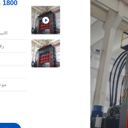
الاس
رقم
موعد