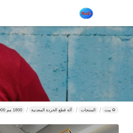
بيت
المنتجات
آلة قطع الخردة المعدنية
1800 مم 2000 مم آلة قطع الخردة 135KW مع باب غطاء اختياري