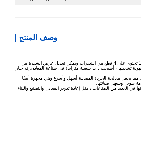
وصف المنتج
آلة قطع المعادن الخردة هذه هي آلة قوية وفعالة لقطع ومعالجة المعادن الخردة.إنه مجهز بمحرك 380V 3P 50Hz ويمكن أن يعمل بسرعة 1470r / min.تحتوي على 4 قطع من الشفرات ويمكن تعديل عرض الشفرة من
يرة وسهولة تشغيلها ، أصبحت ذات شعبية متزايدة في صناعة المعادن.إنه خيار
 ، مما يجعل معالجة الخردة المعدنية أسهل وأسرع.وهي مجهزة أيضًا
مة طويل ويسهل صيانتها.
ها في العديد من الصناعات ، مثل إعادة تدوير المعادن والتصنيع والبناء