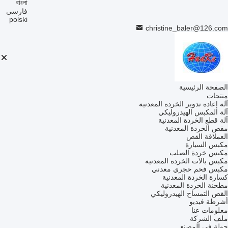
বাংলা
فارسی
polski
christine_baler@126.com
الصفحة الرئيسية
منتجات
آلة إعادة تدوير الخردة المعدنية
آلة المكبس الهيدروليكي
آلة قطع الخردة المعدنية
مقص الخردة المعدنية
العملاقة القص
مكبس السيارة
مكبس خردة الصلب
مكبس بالات الخردة المعدنية
مكبس فحم حجري معدني
كسارة الخردة المعدنية
مطحنة الخردة المعدنية
القص التمساح الهيدروليكي
أشرطة فيديو
معلومات عنا
ملف الشركة
جولة في المصنع