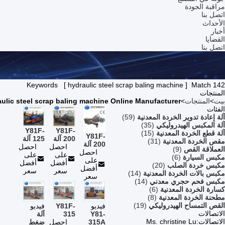
مراقبة الجودة
اتصل بنا
الأحداث
أخبار
القضايا
اتصل بنا
Keywords [ hydraulic steel scrap baling machine ] Match 142
المنتجات
بيت
>
المنتجات
>
ulic steel scrap baling machine Online Manufacturer
الفئات
آلة إعادة تدوير الخردة المعدنية
(59)
آلة المكبس الهيدروليكي
(35)
Y81F-
Y81F-
آلة قطع الخردة المعدنية
(15)
Y81F-
200 آلة
125 آلة
مقص الخردة المعدنية
(31)
200 آلة
ضغط
احصل
تلبيس
احصل
العملاقة القص
(9)
ربط
احصل
الخردة
على
الخردة
على
مكبس السيارة
(6)
خردة
على
الفولاذية
أفضل
المعدنية
أفضل
مكبس خردة الصلب
(20)
الصلب
أفضل
لإعادة
سعر
سعر
للألومنيوم
مكبس بالات الخردة المعدنية
(14)
سعر
الهيدروليكية
تدوير
والنحاس
مكبس فحم حجري معدني
(14)
المربعة
المعادن
والفولاذ
كسارة الخردة المعدنية
(6)
المقاوم
مطحنة الخردة المعدنية
(8)
للصدأ
القص التمساح الهيدروليكي
(19)
فيديو
Y81F-
فيديو
الاتصالات
Y81-
315
آلة
الاتصالات:
Ms. christine Lu
315A
مكبس
احصل
ضغط