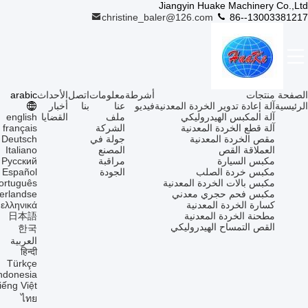
Jiangyin Huake Machinery Co.,Ltd
christine_baler@126.com
86--13003381217
الصفحة
منتجات
أشرطة
معلومات
اتصل
الأحداث
arabic
الرئيسية
آلة إعادة تدوير الخردة المعدنية
فيديو
عنا
بنا
أخبار
آلة المكبس الهيدروليكي
ملف
القضايا
english
آلة قطع الخردة المعدنية
الشركة
français
مقص الخردة المعدنية
جولة في
Deutsch
العملاقة القص
المصنع
Italiano
مكبس السيارة
مراقبة
Русский
مكبس خردة الصلب
الجودة
Español
مكبس بالات الخردة المعدنية
ortuguês
مكبس فحم حجري معدني
erlandse
كسارة الخردة المعدنية
ελληνικά
مطحنة الخردة المعدنية
日本語
القص التمساح الهيدروليكي
한국
العربية
हिन्दी
Türkçe
ndonesia
tiếng Việt
ไทย