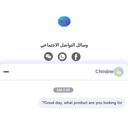
وسائل التواصل الاجتماعي
اتصل سريعًا
Christine
الهاتف
86--13003381217
4:42 AM
بريد إلكتروني
Good day, what product are you looking for?
christine_baler@126.com
العنوان
No.53 Yungu Road، Changshou، Zhouzhuang Town،