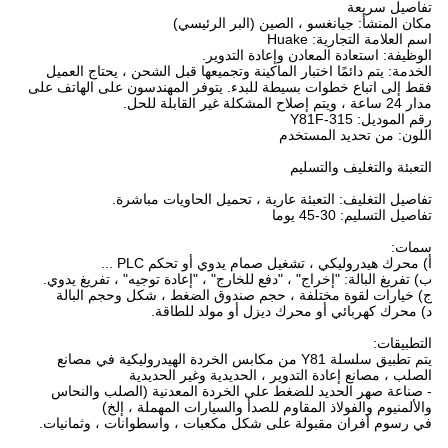
تفاصيل سريعة
مكان المنشأ: جيانغسو ، الصين (البر الرئيسي)
اسم العلامة التجارية: Huake
الوظيفة: استعادة المعادن وإعادة التدوير.
الخدمة: يتم دائمًا اختبار الماكينة وتجميعها قبل الشحن ، يحتاج العميل
فقط إلى اتباع خطوات بسيطة للبدء. يتوفر المهندسون على الهاتف على
مدار 24 ساعة ، ويتم إصلاح المشكلة غير القابلة للحل.
رقم الموديل: Y81F-315
اللون: من تحديد المستخدم
التعبئة والتغليف والتسليم
تفاصيل التغليف: التعبئة عارية ، تحميل الحاويات مباشرة.
تفاصيل التسليم: 30-45 يوما
سمات:
أ) محرك هيدروليكي ، تشغيل صمام يدوي أو تحكم PLC ...
ب) تفريغ البالة: "إخراج" ، "دفع للخارج" ، "إعادة توجيه" ، تفريغ يدوي.
ج) خيارات لقوة مختلفة ، حجم صندوق الضغط ، شكل وحجم البالة
د) محرك كهربائي أو محرك ديزل أو مولد للطاقة.
التطبيقات:
يتم تطبيق سلسلة Y81 من مكابس الخردة الهيدروليكية في مصانع
الصلب ، مصانع إعادة التدوير ، الحديدية وغير الحديدية
- صناعة صهر الحديد للضغط على الخردة المعدنية (الصلب والنحاس
والألمنيوم والفولاذ المقاوم للصدأ والسيارات المهملة ، إلخ)
في رسوم أفران مقبولة على شكل مكعبات ، واسطوانات ، وثمانيات.