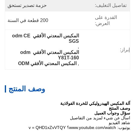
تفاصيل التغليف:
حزمة تصدير تستحق
القدرة على
200 قطعة في السنة
العرض:
المكبس المعدني الأفقي odm CE 
SGS
, 
إبراز:
المكبس المعدني الأفقي odm 
Y81T-160
, 
المكبس المعدني الأفقي ODM
وصف المنتج
آلة المكبس الهيدروليكي للخردة الفولاذية
وصف المنتج
سؤال وجواب العميل
اسأل عن شيء لمزيد من التفاصيل
شاهد الفيديو
يوتيوب: www.youtube.com/watch؟ v = QHD1xZvVTQY