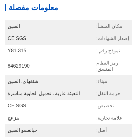
معلومات مفصلة
مكان المنشأ:
الصين
إصدار الشهادات:
CE SGS
نموذج رقم.:
Y81-315
رمز النظام
84629190
المنسق:
ميناء:
شنغهاي، الصين
حزمة النقل:
التعبئة عارية ، تحميل الحاوية مباشرة
تخصيص:
CE SGS
علامة تجارية:
ينزعج
أصل:
جيانغسو الصين