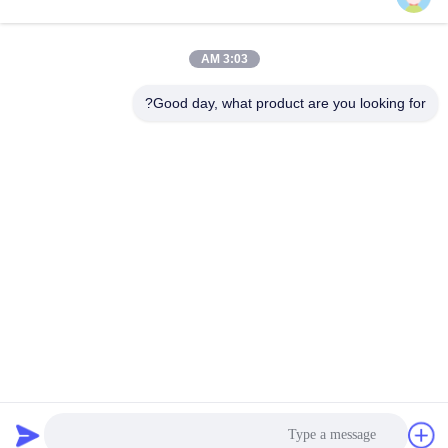
3:03 AM
اتصال سريع
Good day, what product are you looking for?
الهاتف
86--13003381217
البريد الإلكتروني
christine_baler@126.com
العنوان
No.53 Yungu Road، Changshou، Zhouzhuang Town،
Jiangyin، Jiangsu، الصين
سياسة الخصوصية
|
خريطة الموقع
الصين جودة جيدة آلة إعادة تدوير الخردة المعدنية المورد. حقوق الطبع
والنشر © 2021-2025 Jiangyin Huake Machinery Co.,Ltd . كل
الحقوق محفوظة.