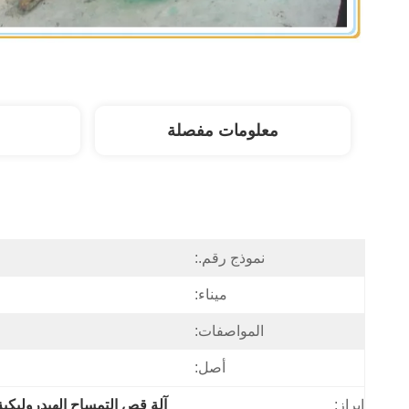
معلومات مفصلة
نموذج رقم.:
ميناء:
المواصفات:
أصل:
إبراز:
آلة قص التمساح الهيدروليكية 000t