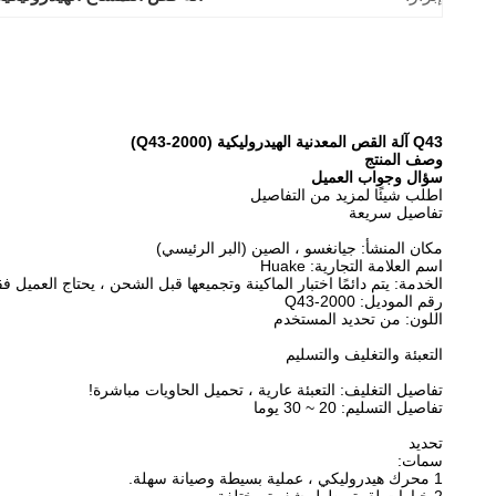
Q43 آلة القص المعدنية الهيدروليكية (Q43-2000)
وصف المنتج
سؤال وجواب العميل
اطلب شيئًا لمزيد من التفاصيل
تفاصيل سريعة
مكان المنشأ: جيانغسو ، الصين (البر الرئيسي)
اسم العلامة التجارية: Huake
الخدمة: يتم دائمًا اختبار الماكينة وتجميعها قبل الشحن ، يحتاج العميل فقط إلى اتباع خطوات 
رقم الموديل: Q43-2000
اللون: من تحديد المستخدم
التعبئة والتغليف والتسليم
تفاصيل التغليف: التعبئة عارية ، تحميل الحاويات مباشرة!
تفاصيل التسليم: 20 ~ 30 يوما
تحديد
سمات:
1 محرك هيدروليكي ، عملية بسيطة وصيانة سهلة.