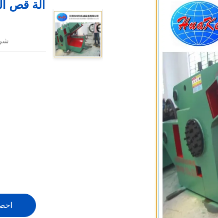
آلة قص التمساح
شرو
احص