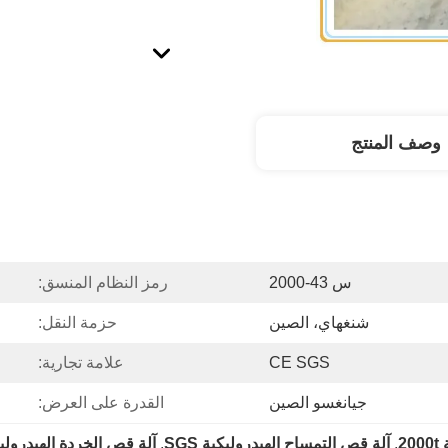
وصف المنتج
س 43-2000
رمز النظام المنسق:
شنغهاي، الصين
حزمة النقل:
CE SGS
علامة تجارية:
جيانغسو الصين
القدرة على العرض:
2
, 
آلة قص التمساح الهيدروليكية SGS
, 
آلة قص الخردة الهيدروليكية 000