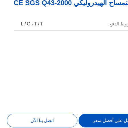
 الهيدروليكي CE SGS Q43-2000
ط الدفع:
L / C ، T / T
ل على أفضل سعر
اتصل بنا الآن