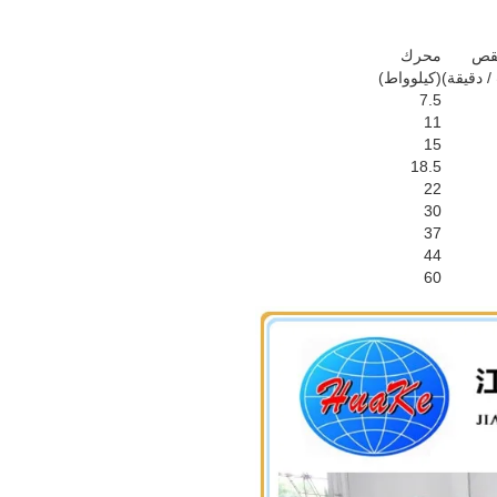
لقص
محرك
/ دقيقة)
(كيلوواط)
7.5
11
15
18.5
22
30
37
44
60