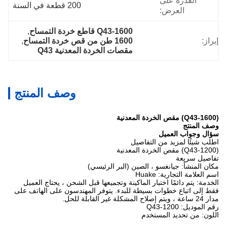
القدرة على
200 قطعة في السنة
العرض:
Q43-1600 قاطع خردة التمساح
, 
إبراز:
1600 طن من قص خردة التمساح
, 
مقصات الخردة المعدنية Q43
وصف المنتج
(Q43-1600) مقص الخردة المعدنية
وصف المنتج
سؤال وجواب العميل
اطلب شيئًا لمزيد من التفاصيل
(Q43-1200) مقص الخردة المعدنية
تفاصيل سريعة
مكان المنشأ: جيانغسو ، الصين (البر الرئيسي)
اسم العلامة التجارية: Huake
الخدمة: يتم دائمًا اختبار الماكينة وتجميعها قبل الشحن ، يحتاج العميل
فقط إلى اتباع خطوات بسيطة للبدء. يتوفر المهندسون على الهاتف على
مدار 24 ساعة ، ويتم إصلاح المشكلة غير القابلة للحل.
رقم الموديل: Q43-1200
اللون: من تحديد المستخدم