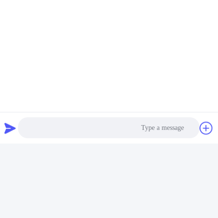
العلامات:
Q43 الهيدروليكية التمساح القص
ISO الهيدروليكية التمساح القص
القص الخردة الهيدروليكية Q43-2000
Photo
Video Call