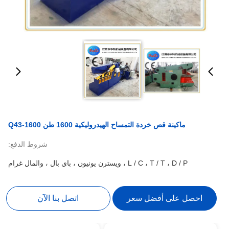
ماكينة قص خردة التمساح الهيدروليكية 1600 طن Q43-1600
شروط الدفع:
L / C ، T / T ، D / P ، ويسترن يونيون ، باي بال ، والمال غرام
احصل على أفضل سعر
اتصل بنا الآن