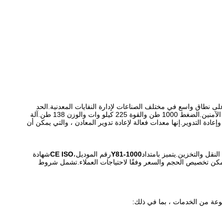
HUAKE Y81-100 هي خيار مثالي لربط وإعادة تدوير النفايات المعدنية.إنه حاصل على شهادة CE و ISO ، ويستخدم على نطاق واسع في مختلف الصناعات لإدارة النفايات المعدنية.الحد
الأدنى لكمية الطلب هو 1 ، والسعر قابل للتفاوض.وقت التسليم 60 يومًا ، وشروط الدفع LC و TT.تضمن عملية التصدير الجديرة بالثقة النقل والتخزين الآمنين.الضغط 1000 طن والقوة 225 كيلو وات والوزن 138 طن.آلة
فايات المعدنية وإعادة التدوير.إنها معدات فعالة لإعادة تدوير المعادن ، والتي يمكن أن
نقل والتخزين.يتميز بامتداد
Y81-1000
رقم الموديل،
CE ISO
شهادة
نتاج يبلغ 100 مجموعة في السنة.إنه يعمل تلقائيًا ، ويمكن تخصيص الحجم والسعر وفقًا لاحتياجات العملاء.تشمل شروط
وعة من الخدمات ، بما في ذلك: