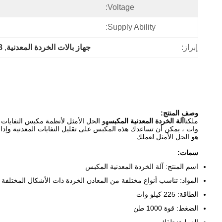
Voltage:
Supply Ability:
إبراز:
جهاز بالات الخردة المعدنية
, 
138 طن 
وصف المنتج:
ملكنا
آلة الخردة المعدنية المكبس
وات ، يمكن أن تساعدك هذه المكبس على تقليل النفايات المعدنية وإدارتها بشكل ف
هو الحل الأمثل لعملك.
سمات:
اسم المنتج: آلة الخردة المعدنية المكبس
المواد: تناسب أنواع مختلفة من المعادن الخردة ذات الأشكال المختلفة
الطاقة: 225 كيلو وات
الضغط: قوة 1000 طن