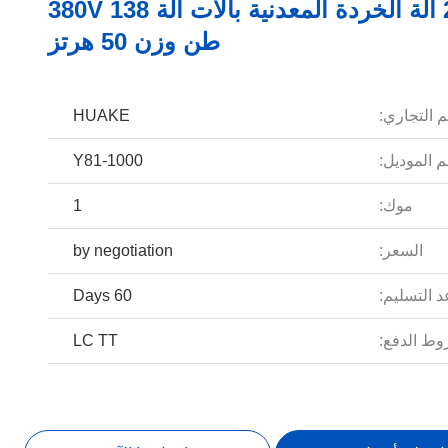
225KW آلة الخردة المعدنية بالات آلة 380V 138
طن وزن 50 هرتز
م التجاري:
HUAKE
 الموديل:
Y81-1000
موك:
1
السعر:
by negotiation
 التسليم:
60 Days
ط الدفع:
LC TT