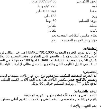
الجهد االكهربى
380V 3P 50 هرتز
قوة
225 كيلو واط
ضغط
قوة 1000 طن
وزن
138 طن
موعد التسليم
60 يوما
عملية
تلقائي
يكتب
تلقائي
نظام مكبس النفايات المعدنية
نعم
جهاز ربط الخردة المعدنية
نعم
التطبيقات:
تغليف الخردة المعدنية 
تساعد في تقليل تكاليف النقل والتخزين.إنه حل مثالي لإدارة النفايات ال
التخصيص:
آلة الخردة المعدنية المكبس
من
ينزعج
هو نوع من جهاز بالات يستخدم لضغط ا
و
تصدير باكاكينج جدير
الدفع LC و TT ، ووقت التسليم حوالي 60 يومًا.
الدعم والخدمات:
الدعم الفني والخدمة لآلة إعادة تدوير الخردة المعدنية
يلتزم فريقنا من متخصصي الدعم الفني والخدمات بتقديم أعلى مستويات 
دعم التثبيت والإعداد