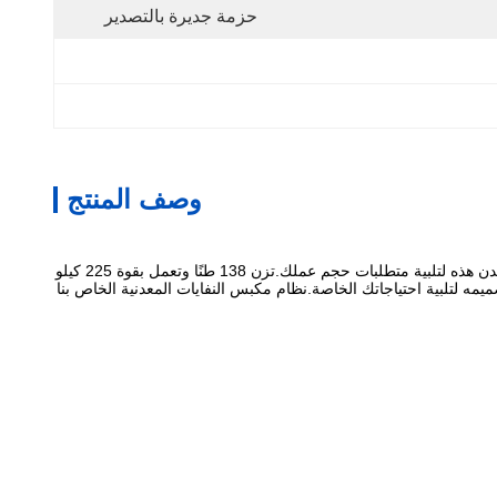
حزمة جديرة بالتصدير
وصف المنتج
هو الحل الأمثل لأنظمة مكبس النفايات المعدنية وآلات إعادة تدوير النفايات المعدنية.يمكن تخصيص آلة إعادة تدوير المعدن هذه لتلبية متطلبات حجم عملك.تزن 138 طنًا وتعمل بقوة 225 كيلو
ميمه لتلبية احتياجاتك الخاصة.نظام مكبس النفايات المعدنية الخاص بنا