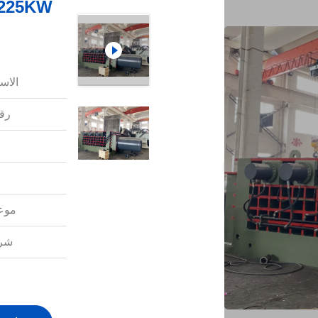
الاس
رقم
موعد
شرو