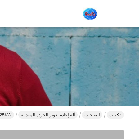
بيت
المنتجات
آلة إعادة تدوير الخردة المعدنية
225KW آلة الخردة المعدنية بالات آلة 380V 138 طن وزن 50 هرتز