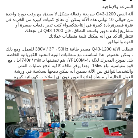
السرعة والإنتاجية
آلة القص Q43-1200 سريعة وفعالة بشكل لا يصدق مع وقت دورة واحدة
من حوالي 10 ثواني هذه الآلة يمكن أن تعالج كميات كبيرة من الخردة في
فترة قصيرةزيادة كبيرة في إنتاجيتكسواء كنت تدير دفعات صغيرة أو
مشاريع إعادة تدوير واسعة النطاق، فإن Q43-1200 لن تجعلك
تنتظر.التأكد من أنه يمكنك تلبية متطلبات عملائك.
القوة والتوافق
تتطلب الآلة Q43-1200 مصدر طاقة 380V / 3P ، 50Hz للعمل. ومع ذلك
، يمكن تخصيص هذا لتتناسب مع متطلبات البنية التحتية الكهربائية الخاصة
بك. نموذج المحرك للآلة ،YF160M-4، يتم تصنيفها بـ 14740r / min ، مع
قوة مقياسية تبلغ 15kw. وهذا يوفر طاقة كافية لدفع عمليات القص
والتشديد.التوافق بين الآلة يضمن أنه يمكن دمجها بسلاسة في ورشة
العمل الحالية أو منشأة إعادة التدوير دون أي إصلاحات كهربائية كبيرة.