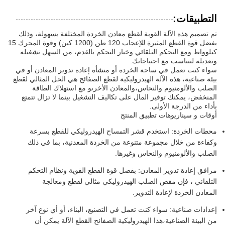
التطبيقات:
تم تصميم هذه الآلة القوية لقطع معادن الخردة المختلفة بسهولة، وذلك
بفضل قوة القطع المثيرة للإعجاب 120 طن (1200 كين) وقوة المحرك 15
كيلوواط.ومع التحكم التلقائي وخيار التحكم بالقدم، من السهل تشغيله
وتعديله لتتناسب مع احتياجاتك.
سواء كنت تعمل في ساحة الخردة أو منشأة إعادة تدوير المعادن أو في
بيئة صناعية، هذه الآلة الهيدروليكية لقطع الصفائح هي الحل المثالي لقطع
الصلب والألومنيوم والنحاس،والمعادن الأخرىو مع استهلاك الطاقة
المنخفض، يمكنك توفير المال على تكاليف التشغيل بينما لا تزال تتمتع
بأداء من الدرجة الأولى.
أوقات و سيناريوهات تطبيق المنتج
محطات الخردة: استخدم قشر التمساح الهيدروليكي للقطع بسرعة
وكفاءة من خلال مجموعة متنوعة من الخردة المعدنية، بما في ذلك
الصلب والألومنيوم والنحاس وغيرها.
مرافق إعادة تدوير المعادن: بفضل قوة القطع القوية ونظام التحكم
التلقائي ، فإن مقص الصلب الهيدروليكي مثالي لقطع ومعالجة
المعادن الخردة لإعادة التدوير.
إعدادات صناعية: سواء كنت تعمل في التصنيع، البناء، أو أي نوع آخر
من البيئة الصناعية،هذا الهيدروليكية الصفائح القطع الآلة يمكن أن