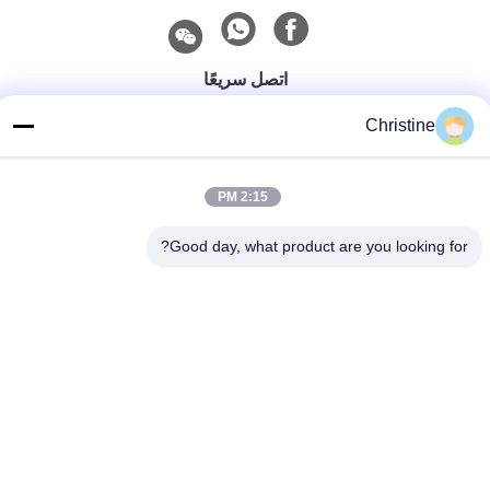
اتصل سريعًا
الهاتف
Christine
86--13003381217
2:15 PM
بريد إلكتروني
christine_baler@126.com
Good day, what product are you looking for?
العنوان
No.53 Yungu Road، Changshou، Zhouzhuang Town،
Jiangyin، Jiangsu، الصين
سياسة الخصوصية
|
خريطة الموقع
الصين جودة جيدة آلة إعادة تدوير الخردة المعدنية المورد. حقوق الطبع
والنشر © 2021-2026 Jiangyin Huake Machinery Co.,Ltd . كل