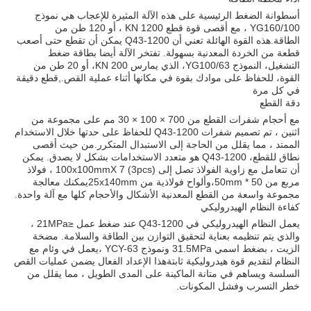
أسطوانة الضغط الرئيسية على هذه الآلة المثيرة للإعجاب هي نموذج
YG160/100 ، مع أقصى قوة قطع 1200 KN ، أو 120 طن من
الطاقة.هذه القوة الهائلة تعني أن Q43-1200 يمكن أن تقطع حتى أصعب
قطعة من الخردة المعدنية بسهولة. تفتخر الآلة أيضا بطاقة ضغط
التشغيل، النموذج YG100/63، الذي يمارس 200 KN، أو 20 طن من
القوة، للحفاظ على موادك بقوة في مكانها أثناء عملية القص.,قطع دقيقة
في كل مرة
دقة القطع
مع أحجام شفرات القطع من 700 × 100 × 30 مم على مجموعة من
اثنين ، تم تصميم شفرات Q43-1200 للحفاظ على حدتها خلال الاستخدام
الممتد ، مما يقلل من الحاجة إلى الاستبدال المتكرر.من حيث أقصى
نطاق للقطع، Q43-1200 هو متعدد الاستخدامات بشكل لا يصدق. يمكن
أن تتعامل مع زاوية الفولاذ تصل إلى 100x100mmX 7 (3pcs) ، فولاذ
مربع من 50 * 50mm،وألواح فولاذية من 25x140mmيمكنك معالجة
مجموعة واسعة من القطع المعدنية الأشكال والأحجام كلها مع آلة واحدة.
كفاءة النظام الهيدروليكي
يعمل النظام الهيدروليكي في Q43-1200 عند ضغط عمل ≤21MPa ،
والذي يتم تنظيمه بعناية لتحقيق التوازن بين الطاقة والسلامة. مضخة
الزيت ، بضغط اسمي 31.5MPa ونموذج YCY-63 ،يعمل في وئام مع
النظام لتقديم قوة هيدروليكية ثابتةهذا الإعداد الفعال يضمن عمليات القص
السلسة ويساهم في متانة الماكينة على المدى الطويل ، مما يقلل من
خطر التسرب وفشل المكونات.