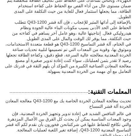
الكهرباء، وبالتالي تساعدك على الحفاظ على تكاليف الطاقة منخفضة.يتم
ضمان مستوى عال من أداء القص مع الحفاظ على كفاءة استخدام
الطاقة، مما يجعلها استثمار فعال للغاية من حيث التكلفة على المدى
الطويل.
بالإضافة إلى أدائها المثير للإعجاب ، فإن آلة قشر Q43-1200 تتطلب
الحفاظ على الحد الأدنى بسبب مكونات البناء عالية الجودة ونظام
هيدروليكي فعال. إنتاجيتها عالية ،وهو عامل آخر يساهم في كفاءته من
حيث التكلفة، مما يوفر لك الوقت والمال على المدى الطويل.
في الختام، آلة قشر التماسيح Q43-1200 هو قطعة متعددة الاستخدامات،
وموثوق بها، وقوية من المعدات التي تم تصميمها لتلبية تحديات صناعة
الخردة المعدنية.معالجته عالية السرعة، قطع دقيق، وكفاءة الطاقة تجعلها
رصيد لا تقدر بثمن لعملياتك، سواء كنت إعادة تدوير صغيرة أو مصنع
معالجة المعادن الصناعية الكبيرة.من المؤكد أن يلهم الثقة في قدرتك على
التعامل مع أي مهمة من الخردة المعدنية بسهولة.
المعلمات التقنية:
تحديث معالجة المعادن الخردة الخاصة بك مع Q43-1200 معالجة المعادن
الخردة آلة قشر التمساح
في عالم التنافس الشديد في إعادة تدوير وتجهيز الخردة المعدنية، فإن
وجود المعدات المناسبة يمكن أن يحدث كل الفرق بين الأعمال المزدهرة
والتي تكافح للحفاظ عليها.في شركتنانحن فخورون بأن نقدم لكم آلة قشر
التماسيح المعدنية Q43-1200، إضافة تغير اللعبة لعمليات المعالجة.
أداء محطة الطاقة