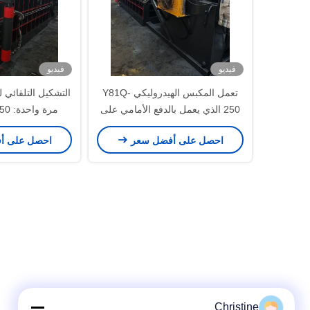
فيديو
فيديو
تعمل المكبس الهيدروليكي Y81Q-
التشكيل التلقائي
250 الذي يعمل بالدفع الأمامي على
تحسين إنتاجية ساحة الخردة
هيدروليكي
احصل على أفضل سعر
احصل على أ
Christine