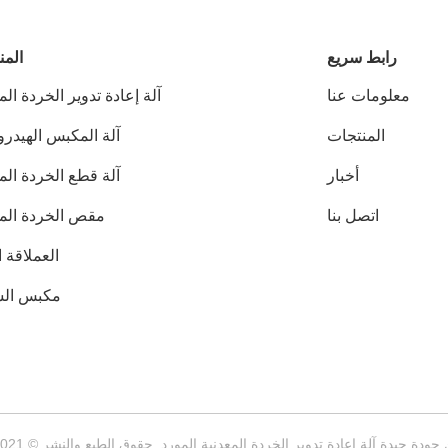
رابط سريع
المن
معلومات عنا
آلة إعادة تدوير الخردة الم
المنتجات
آلة المكبس الهيدر
أخبار
آلة قطع الخردة الم
اتصل بنا
مقص الخردة المع
العملاقة 
مكبس الس
 جيدة آلة إعادة تدوير الخردة المعدنية المورد. حقوق الطبع والنشر © 2021-2026 Jiangyin Huake Machinery Co.,Ltd . كل الحقوق محفوظة.