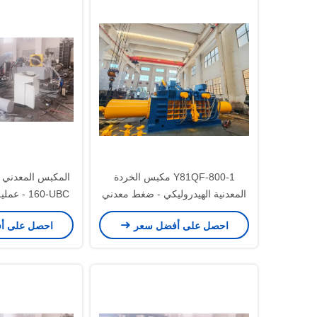
Y81QF-800-1 مكبس الخردة
المعدنية الهيدروليكي - ضغط معدني
160-UBC -
آلي عالي الكثافة باستخدام واجهة
بقدرة إنتا
احصل على أفضل سعر
احصل على أ
المستخدم البشرية (HMI)