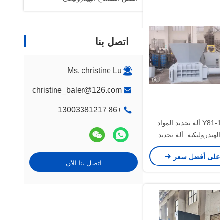
اتصل بنا
Ms. christine Lu
christine_baler@126.com
+86 13003381217
Y81-160-UBC آلة تحديد المواد
لهيدروليكية ️ آلة تحديد
صناعية سهلة الاستخدام
على أفضل سعر
لتحكم عن بعد
اتصل بنا الآن