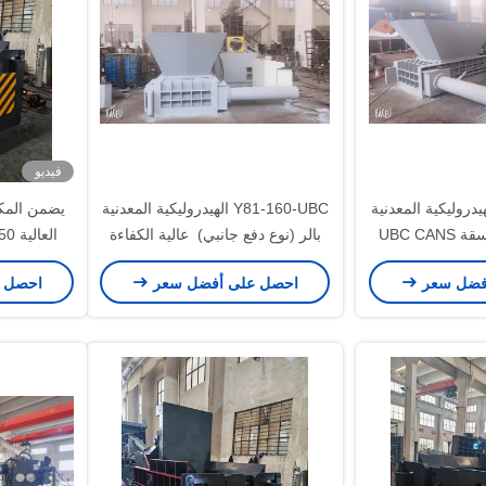
فيديو
Y81-160 الهيدروليكية المعدنية
Y81-160-UBC الهيدروليكية المعدنية
يضمن المكب
بالر ️ موثوقة ومتسقة UBC CANS
بالر (نوع دفع جانبي) ️ عالية الكفاءة
غط
الصناعية بالر
فضل سعر
احصل على أفضل سعر
احصل 