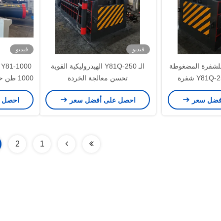
فيديو
فيديو
 للشفرة المضغوطة
الـ Y81Q-250 الهيدروليكية القوية
0
مرة واحدة: Y81Q-250 شفرة
تحسن معالجة الخردة
1000 طن
ة معدنية
الصلب وإ
فضل سعر
احصل على أفضل سعر
احصل 
2
1