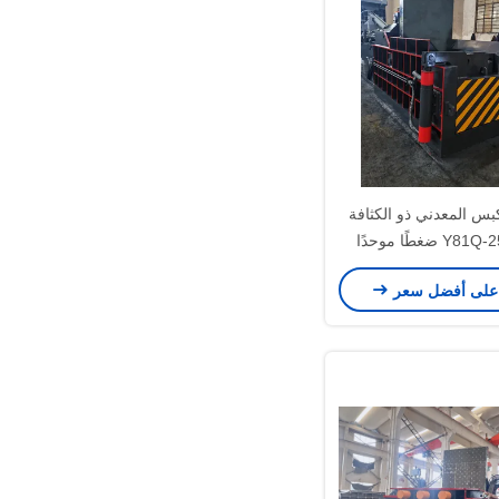
س المعدني ذو الكثافة
العالية Y81Q-250 ضغطًا موحدًا
للخردة
على أفضل سعر