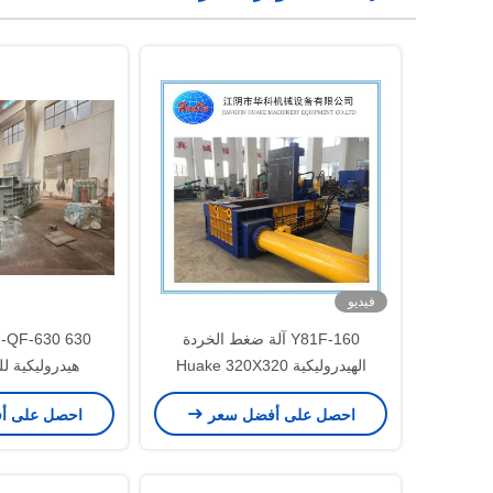
فيديو
Y81F-160 آلة ضغط الخردة
الهيدروليكية Huake 320X320
هيدروليكية لل
احصل على أفضل سعر
احصل على أ